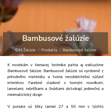
Bambusové žalúzie
IDM Žalúzie
Produkty
Bambusové žalúzie
K novinkám v tieniacej technike patria aj exkluzívne
Bambusové žalúzie. Bambusové žalúzie sú vyrobené z
prírodného materiálu a tvoria neoddeliteľnú súčasť
interiérov. Farebné zladené s horným nosníkom,
lamelami, rebríčkami a šnúrkami dotvárajú jedinečný a
minimalistický dizajn.
V ponuke sú šírky lamiel 27 a 50 mm v týchto