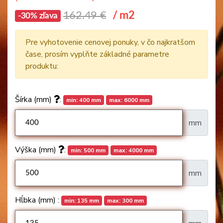
162.49 €
/ m2
-30% zľava
Pre vyhotovenie cenovej ponuky, v čo najkratšom
čase, prosím vyplňte základné parametre
produktu:
Šírka (mm)
:
min: 400 mm
max: 6000 mm
mm
Výška (mm)
:
min: 500 mm
max: 4000 mm
mm
Hĺbka (mm) :
min: 135 mm
max: 300 mm