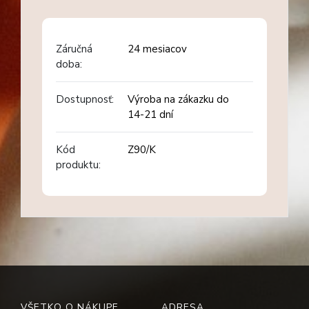
Záručná
24 mesiacov
doba:
Dostupnosť:
Výroba na zákazku do
14-21 dní
Kód
Z90/K
produktu:
VŠETKO O NÁKUPE
ADRESA