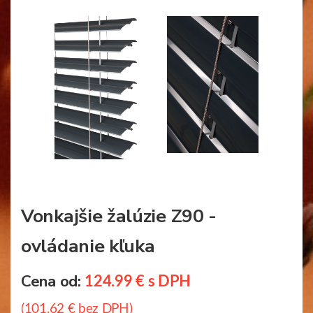
Vonkajšie žalúzie Z90 -
ovládanie kľuka
Cena od:
124.99 € s DPH
(101.62 € bez DPH)