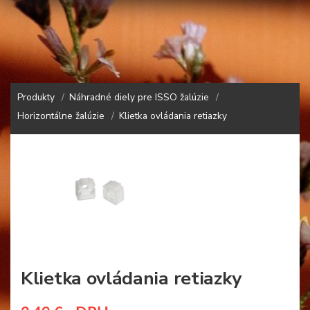
Produkty
Náhradné diely pre ISSO žalúzie
Horizontálne žalúzie
Klietka ovládania retiazky
Klietka ovládania retiazky