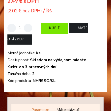
2.49 € s DPH
/ ks
(2.02 € bez DPH)
-
+
KÚPIŤ
MÁTE
OTÁZKU?
Merná jednotka:
ks
Dostupnosť:
Skladom na výdajnom mieste
Kuriér:
do 3 pracovných dní
Záručná doba:
2
Kód produktu:
NH/ISSO/KL
Parametre
Máte otázku?