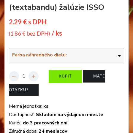
(textabandu) žalúzie ISSO
2.29 € s DPH
/ ks
(1.86 € bez DPH)
Farba náhradného dielu:
-
+
KÚPIŤ
MÁTE
OTÁZKU?
Merná jednotka:
ks
Dostupnosť:
Skladom na výdajnom mieste
Kuriér:
do 3 pracovných dní
Záručná doba:
24 mesiacov