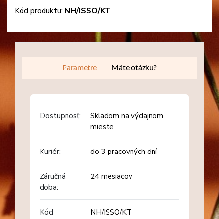
Kód produktu:
NH/ISSO/KT
Parametre
Máte otázku?
Dostupnosť:
Skladom na výdajnom
mieste
Kuriér:
do 3 pracovných dní
Záručná
24 mesiacov
doba:
Kód
NH/ISSO/KT