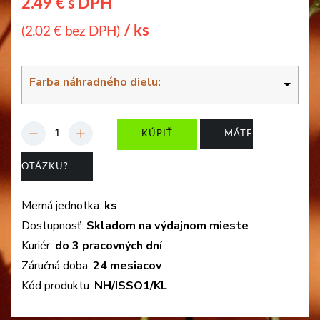
2.49 € s DPH
/ ks
(2.02 € bez DPH)
Farba náhradného dielu:
-
+
KÚPIŤ
MÁTE
OTÁZKU?
Merná jednotka:
ks
Dostupnosť:
Skladom na výdajnom mieste
Kuriér:
do 3 pracovných dní
Záručná doba:
24 mesiacov
Kód produktu:
NH/ISSO1/KL