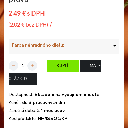
2.49 € s DPH
/
(2.02 € bez DPH)
Farba náhradného dielu:
-
+
KÚPIŤ
MÁTE
OTÁZKU?
Dostupnosť:
Skladom na výdajnom mieste
Kuriér:
do 3 pracovných dní
Záručná doba:
24 mesiacov
Kód produktu:
NH/ISSO1/KP