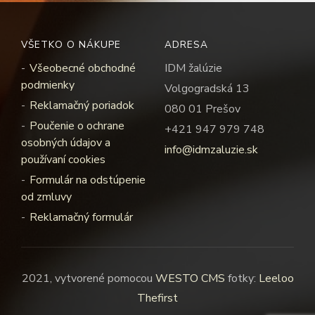
VŠETKO O NÁKUPE
ADRESA
Všeobecné obchodné
IDM žalúzie
podmienky
Volgogradská 13
Reklamačný poriadok
080 01 Prešov
Poučenie o ochrane
+421 947 979 748
osobných údajov a
info@idmzaluzie.sk
používaní cookies
Formulár na odstúpenie
od zmluvy
Reklamačný formulár
2021, vytvorené pomocou
WESTO CMS
fotky:
Leeloo
Thefirst