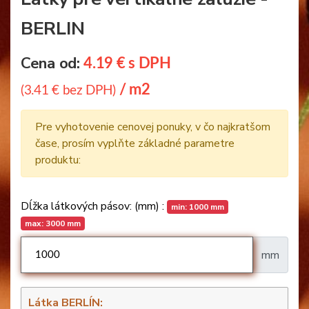
BERLIN
Cena od:
4.19 € s DPH
/ m2
(3.41 € bez DPH)
Pre vyhotovenie cenovej ponuky, v čo najkratšom
čase, prosím vyplňte základné parametre
produktu:
Dĺžka látkových pásov: (mm) :
min: 1000 mm
max: 3000 mm
mm
Látka BERLÍN: