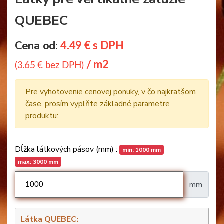
QUEBEC
Cena od:
4.49 € s DPH
/ m2
(3.65 € bez DPH)
Pre vyhotovenie cenovej ponuky, v čo najkratšom
čase, prosím vyplňte základné parametre
produktu:
Dĺžka látkových pásov (mm) :
min: 1000 mm
max: 3000 mm
mm
Látka QUEBEC: