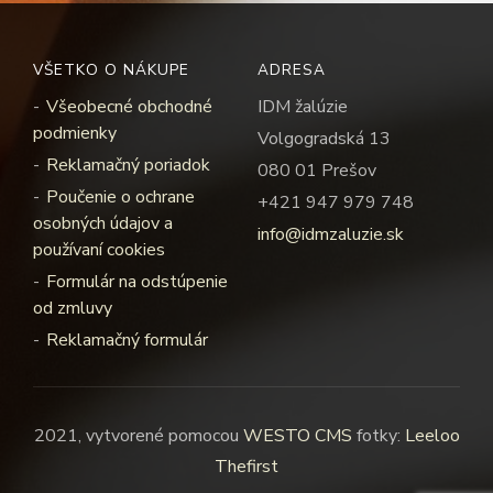
VŠETKO O NÁKUPE
ADRESA
Všeobecné obchodné
IDM žalúzie
podmienky
Volgogradská 13
Reklamačný poriadok
080 01 Prešov
Poučenie o ochrane
+421 947 979 748
osobných údajov a
info@idmzaluzie.sk
používaní cookies
Formulár na odstúpenie
od zmluvy
Reklamačný formulár
2021, vytvorené pomocou
WESTO CMS
fotky:
Leeloo
Thefirst