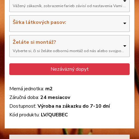
Šírka látkových pasov:
Želáte si montáž?
Vyberte si, či si želáte odbornú montáž od nás alebo svojpomocne
Nezáväzný dopyt
Merná jednotka:
m2
Záručná doba:
24 mesiacov
Dostupnosť:
Výroba na zákazku do 7-10 dní
Kód produktu:
LV/QUEBEC