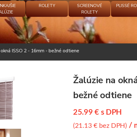
NKAJŠIE
ROLETY
SCREENOVÉ
PLISSÉ R
ALÚZIE
ROLETY
a okná ISSO 2 - 16mm - bežné odtiene
Žalúzie na okn
bežné odtiene
25.99 € s DPH
/ 
(21.13 € bez DPH)