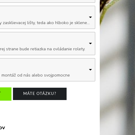
ky zasklievacej lišty, teda ako hlboko je sklenená výplň od rámu okn
rej strane bude retiazka na ovládanie rolety.
rnú montáž od nás alebo svojpomocne
Ť
MÁTE OTÁZKU?
ov