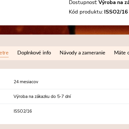
Dostupnosť:
Výroba na zá
Kód produktu:
ISSO2/16
etre
Doplnkové info
Návody a zameranie
Máte o
24 mesiacov
Výroba na zákazku do 5-7 dní
ISSO2/16