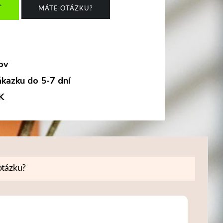
Ť
MÁTE OTÁZKU?
ov
kazku do 5-7 dní
K
tázku?