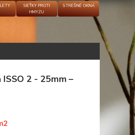
OLETY
SIEŤKY PROTI
STREŠNÉ OKNÁ
HMYZU
á ISSO 2 - 25mm –
m2