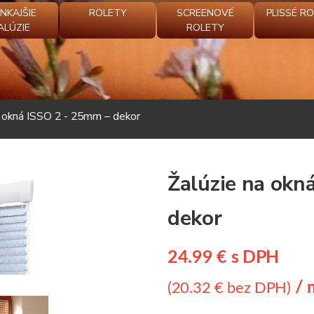
NKAJŠIE
ROLETY
SCREENOVÉ
PLISSÉ R
ALÚZIE
ROLETY
a okná ISSO 2 - 25mm – dekor
Žalúzie na okn
dekor
24.99 € s DPH
/ 
(20.32 € bez DPH)