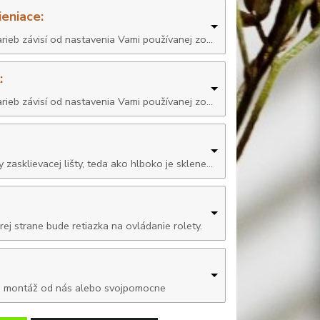
ieniace:
:
ky zasklievacej lišty, teda ako hlboko je sklenená výplň od rámu okn
rej strane bude retiazka na ovládanie rolety.
rnú montáž od nás alebo svojpomocne