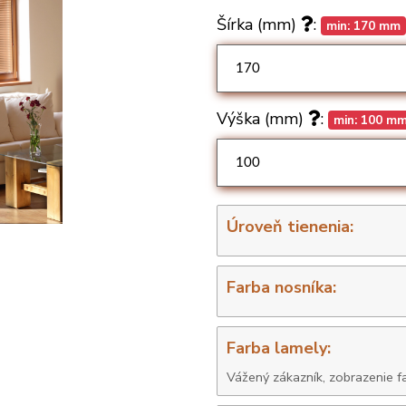
Šírka (mm)
:
min: 170 mm
Výška (mm)
:
min: 100 m
Úroveň tienenia:
Farba nosníka:
Farba lamely: