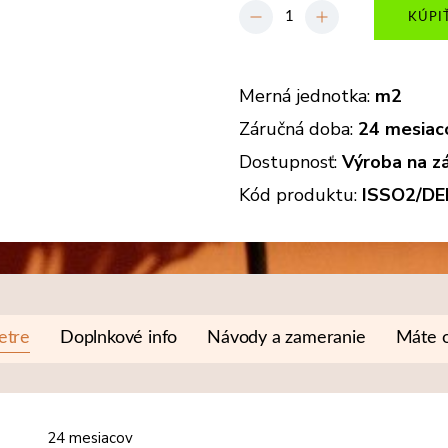
-
+
KÚPI
Merná jednotka:
m2
Záručná doba:
24 mesiac
Dostupnosť:
Výroba na zá
Kód produktu:
ISSO2/DE
etre
Doplnkové info
Návody a zameranie
Máte o
24 mesiacov