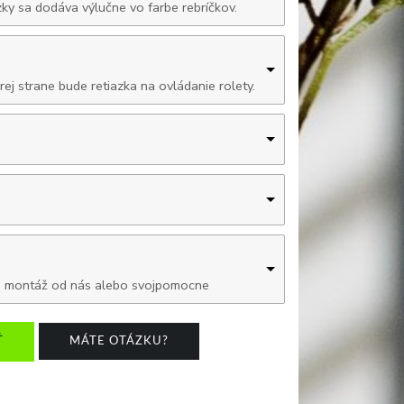
zky sa dodáva výlučne vo farbe rebríčkov.
rej strane bude retiazka na ovládanie rolety.
rnú montáž od nás alebo svojpomocne
Ť
MÁTE OTÁZKU?