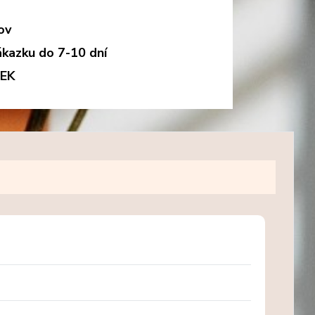
ov
ákazku do 7-10 dní
DEK