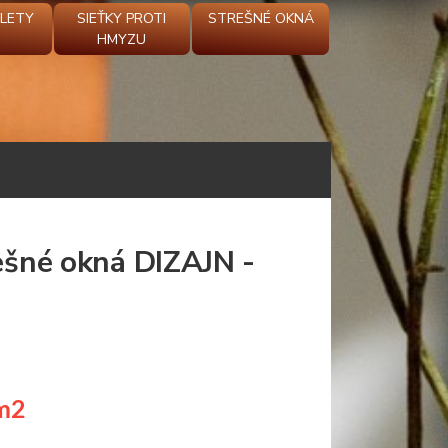
OLETY
SIEŤKY PROTI
STREŠNÉ OKNÁ
HMYZU
rešné okná DIZAJN -
m2