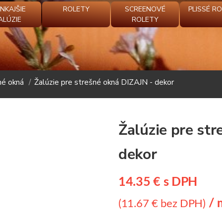
NKAJŠIE
ROLETY
SCREENOVÉ
PLISSÉ R
ALÚZIE
ROLETY
né okná
Žalúzie pre strešné okná DIZAJN - dekor
Žalúzie pre st
dekor
14.35 € s DPH
/ 
(11.67 € bez DPH)